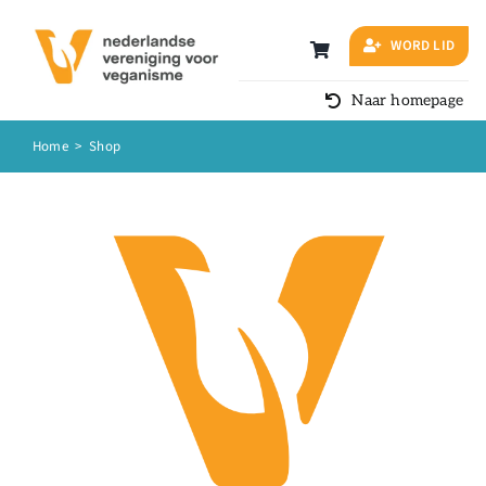
Ga
naar
WORD LID
inhoud
Naar homepage
Home
>
Shop