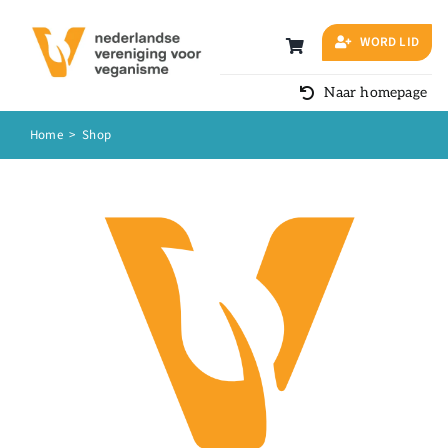
Ga
naar
WORD LID
inhoud
Naar homepage
Home
>
Shop