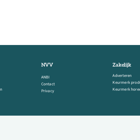
NVV
Zakelijk
Adverteren
ANBI
Keurmerk prod
Contact
en
Keurmerk horec
Privacy