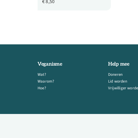
€
8,50
Veganisme
Help mee
Wat?
Doneren
Waarom?
Lid worden
Hoe?
Vrijwilliger word