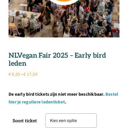
NLVegan Fair 2025 – Early bird
leden
Prijsklasse:
€
8,50
-
€
17,50
€ 8,50
tot
De early bird tickets zijn niet meer beschikbaar.
Bestel
€ 17,50
hier je reguliere ledenticket
.
Soort ticket