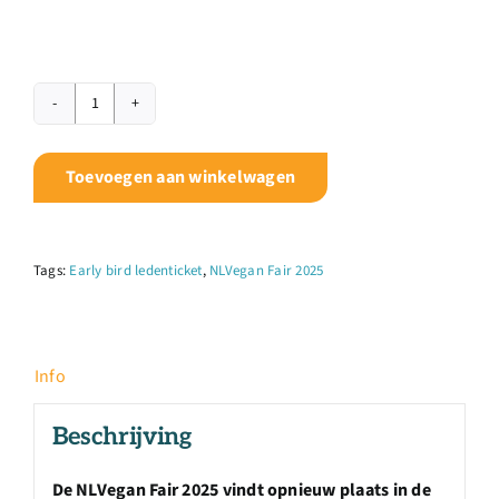
NLVegan
Fair
2025
Toevoegen aan winkelwagen
-
Early
bird
Tags:
Early bird ledenticket
,
NLVegan Fair 2025
leden
aantal
Info
Beschrijving
De NLVegan Fair 2025 vindt opnieuw plaats in de