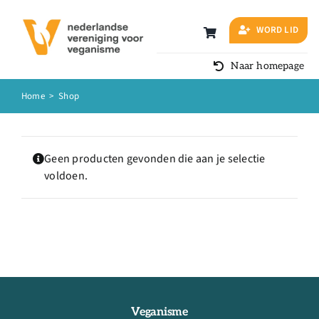
Ga
naar
WORD LID
inhoud
Naar homepage
Home
>
Shop
Geen producten gevonden die aan je selectie
voldoen.
Veganisme