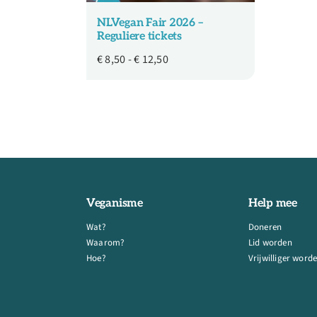
NLVegan Fair 2026 –
Reguliere tickets
Prijsklasse:
€
8,50
-
€
12,50
€ 8,50
tot
€ 12,50
Veganisme
Help mee
Wat?
Doneren
Waarom?
Lid worden
Hoe?
Vrijwilliger word