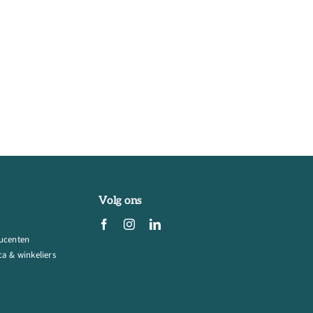
Volg ons
ucenten
a & winkeliers