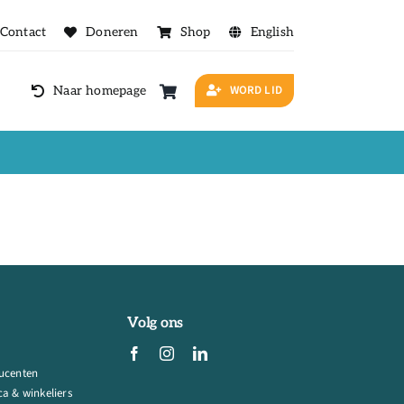
Contact
Doneren
Shop
English
WORD LID
Naar homepage
Volg ons
ucenten
a & winkeliers