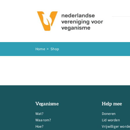
Ga
naar
inhoud
Home
>
Shop
Veganisme
Help mee
Wat?
Doneren
Waarom?
Lid worden
Hoe?
Vrijwilliger word