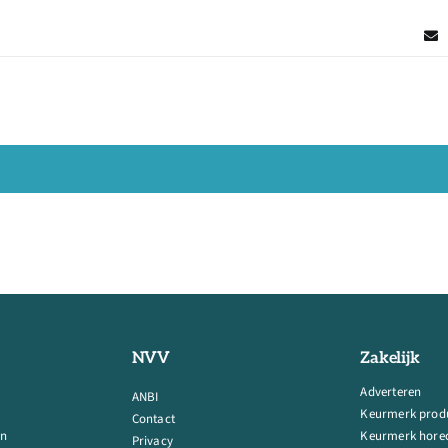
NVV
Zakelijk
Adverteren
ANBI
Keurmerk prod
Contact
en
Keurmerk horec
Privacy