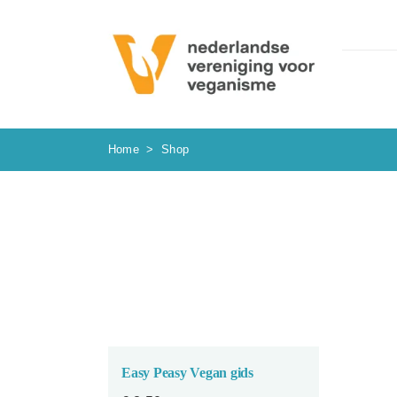
Ga
naar
inhoud
Home
>
Shop
Easy Peasy Vegan gids