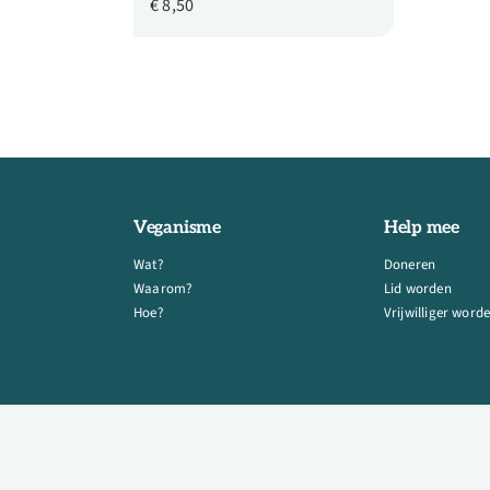
€
8,50
Veganisme
Help mee
Wat?
Doneren
Waarom?
Lid worden
Hoe?
Vrijwilliger word