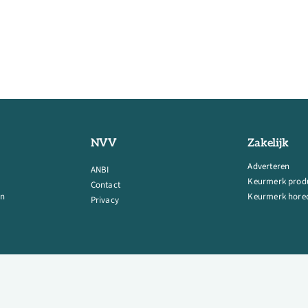
NVV
Zakelijk
Adverteren
ANBI
Keurmerk prod
Contact
en
Keurmerk horec
Privacy