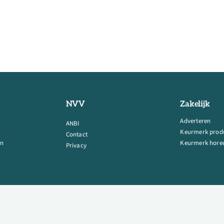
NVV
Zakelijk
Adverteren
ANBI
Keurmerk prod
Contact
en
Keurmerk horec
Privacy