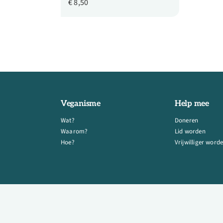
€
8,50
Veganisme
Help mee
Wat?
Doneren
Waarom?
Lid worden
Hoe?
Vrijwilliger word